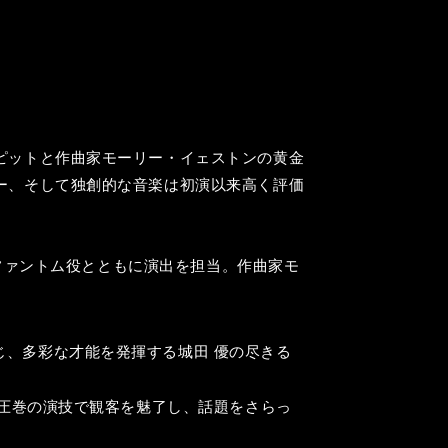
。
。
ピットと作曲家モーリー・イェストンの黄金
ー、そして独創的な音楽は初演以来高く評価
がファントム役とともに演出を担当。作曲家モ
じ、多彩な才能を発揮する城田 優の尽きる
も圧巻の演技で観客を魅了し、話題をさらっ