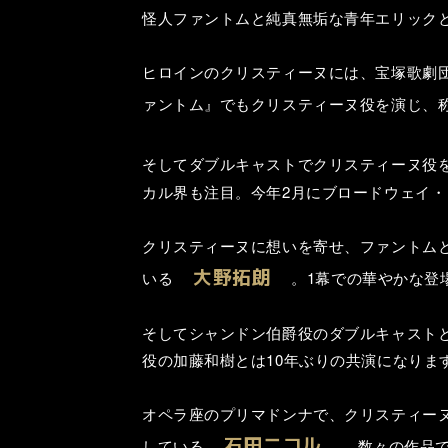
怪人ファントムと純真無垢な青年エリック
ヒロインのクリスティーヌには、宝塚歌劇団雪
ァントム』でもクリスティーヌ役を演じ、
そしてダブルキャストでクリスティーヌ役
カル界も注目。今年2月にブロードウェイ
クリスティーヌに想いを寄せ、ファントム
大野拓朗
いる
。1幕での華やかな登
そしてシャンドン伯爵役のダブルキャスト
役の加藤和樹とは10年ぶりの共演になりま
オペラ座のプリマドンナで、クリスティー
石田ニコル
している
、数々の作品