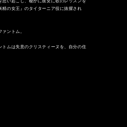
を思い起こし、秘かに彼女に歌のレッスンを
妖精の女王』のタイターニア役に抜擢され
ファントム。
ントムは失意のクリスティーヌを、自分の住