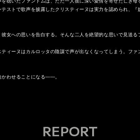
声を聴いたファントムは、ただ一人彼に深い愛情を寄せた亡き母
ンテストで歌声を披露したクリスティーヌは実力を認められ、『
、彼女への思いを告白する。そんな二人を絶望的な思いで見送る
スティーヌはカルロッタの陰謀で声が出なくなってしまう。ファ
向かわせることになる――。
REPORT