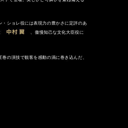
ン・ショレ役には表現力の豊かさに定評のあ
中村 翼
は
、傲慢知己な文化大臣役に
圧巻の演技で観客を感動の渦に巻き込んだ、