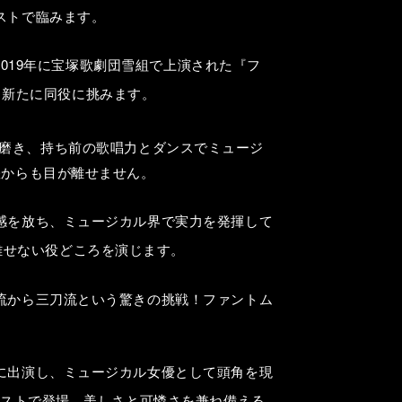
ストで臨みます。
2019年に宝塚歌劇団雪組で上演された『フ
も新たに同役に挑みます。
磨き、持ち前の歌唱力とダンスでミュージ
躍からも目が離せません。
感を放ち、ミュージカル界で実力を発揮して
離せない役どころを演じます。
流から三刀流という驚きの挑戦！ファントム
に出演し、ミュージカル女優として頭角を現
ャストで登場。美しさと可憐さを兼ね備える