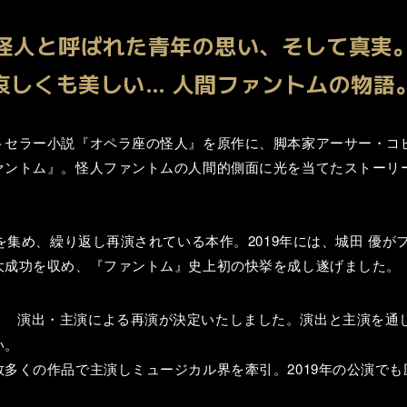
怪人と呼ばれた青年の思い、そして真実
哀しくも美しい… 人間ファントムの物語
トセラー小説『オペラ座の怪人』を原作に、脚本家アーサー・コ
ァントム』。怪人ファントムの人間的側面に光を当てたストーリ
。
気を集め、繰り返し再演されている本作。2019年には、城田 優
大成功を収め、『ファントム』史上初の快挙を成し遂げました。
演出・主演による再演が決定いたしました。演出と主演を通
い。
多くの作品で主演しミュージカル界を牽引。2019年の公演で