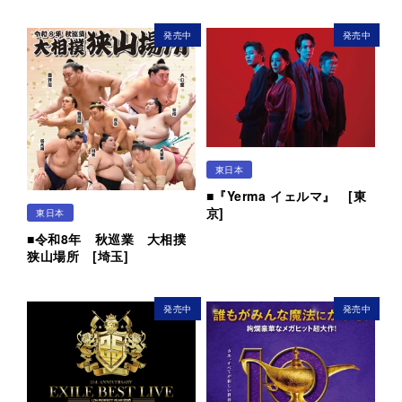
発売中
発売中
東日本
■『Yerma イェルマ』 [東
京]
東日本
■令和8年 秋巡業 大相撲
狭山場所 [埼玉]
発売中
発売中