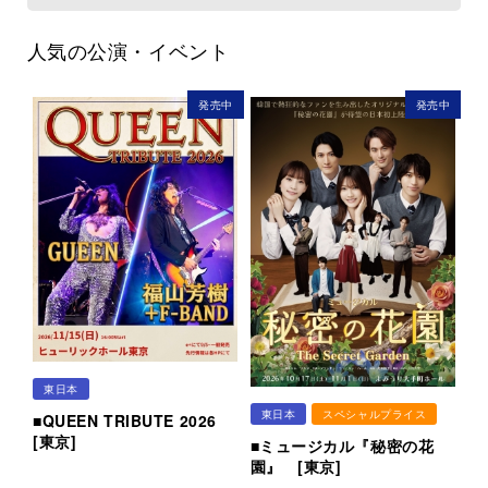
人気の公演・イベント
発売中
発売中
東日本
東日本
スペシャルプライス
■QUEEN TRIBUTE 2026
[東京]
■ミュージカル『秘密の花
園』 [東京]