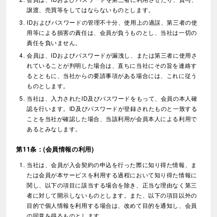
譲渡、売買等をしてはならないものとします。
IDおよびパスワードの管理不十分、使用上の過誤、第三者の使
用等による損害の責任は、会員が負うものとし、当社は一切の
責任を負いません。
会員は、IDおよびパスワードが漏洩し、または第三者に使用さ
れていることが判明した場合は、直ちに当社にその旨を連絡す
るとともに、当社からの要請事項がある場合には、これに従う
ものとします。
当社は、入力されたID及びパスワードをもって、会員の本人確
認を行います。ID及びパスワードが登録されたものと一致する
ことを当社が確認した場合、当該利用が会員本人による利用で
あるとみなします。
第11条：(会員情報の利用)
当社は、会員が入会契約の申込を行った際に知り得た情報、ま
たは会員が本サービスを利用する過程において知り得た情報に
関し、以下の項目に該当する場合を除き、正当な理由なく第三
者に対して開示しないものとします。また、以下の項目以外の
目的で個人情報を利用する場合は、改めて目的を通知し、会員
の同意を得るものとします。