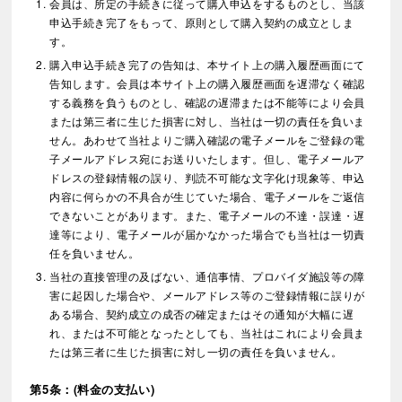
会員は、所定の手続きに従って購入申込をするものとし、当該
申込手続き完了をもって、原則として購入契約の成立としま
す。
購入申込手続き完了の告知は、本サイト上の購入履歴画面にて
告知します。会員は本サイト上の購入履歴画面を遅滞なく確認
する義務を負うものとし、確認の遅滞または不能等により会員
または第三者に生じた損害に対し、当社は一切の責任を負いま
せん。あわせて当社よりご購入確認の電子メールをご登録の電
子メールアドレス宛にお送りいたします。但し、電子メールア
ドレスの登録情報の誤り、判読不可能な文字化け現象等、申込
内容に何らかの不具合が生じていた場合、電子メールをご返信
できないことがあります。また、電子メールの不達・誤達・遅
達等により、電子メールが届かなかった場合でも当社は一切責
任を負いません。
当社の直接管理の及ばない、通信事情、プロバイダ施設等の障
害に起因した場合や、メールアドレス等のご登録情報に誤りが
ある場合、契約成立の成否の確定またはその通知が大幅に遅
れ、または不可能となったとしても、当社はこれにより会員ま
たは第三者に生じた損害に対し一切の責任を負いません。
第5条：(料金の支払い)