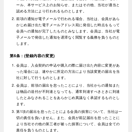
ール、本サービス上のお知らせ、またはその他、当社が適当と
認める方法により行われるものとします。
前項の通知が電子メールで行われる場合、当社は、会員があら
かじめ届け出た電子メールアドレス宛に発信した時点をもって
会員への通知が完了したものとみなします。会員は、当社が電
子メールで発信した通知を遅滞なく閲覧する義務を負うものと
します。
第6条：(登録内容の変更)
会員は、入会契約の申込や購入の際に届け出た内容に変更があ
った場合には、速やかに所定の方法により当該変更の届出を当
社に対して行うものとします。
会員は、前項の届出を怠ったことにより、当社からの通知また
は物品の送付が不到達となっても、通常到達すべきときに到達
したとみなされることをあらかじめ異議なく承認するものとし
ます。
第1項の届出を怠ったことによる会員の損害について、当社は一
切の責任を負いません。また、会員が前記届出を怠ったことに
より当社その他の第三者が被った損害について、会員は全ての
責任を負うものとします。