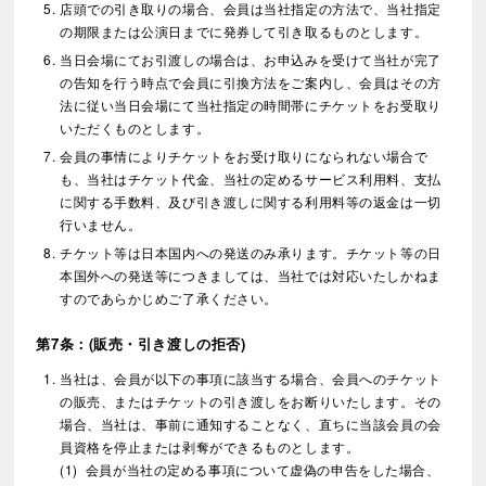
店頭での引き取りの場合、会員は当社指定の方法で、当社指定
の期限または公演日までに発券して引き取るものとします。
当日会場にてお引渡しの場合は、お申込みを受けて当社が完了
の告知を行う時点で会員に引換方法をご案内し、会員はその方
法に従い当日会場にて当社指定の時間帯にチケットをお受取り
いただくものとします。
会員の事情によりチケットをお受け取りになられない場合で
も、当社はチケット代金、当社の定めるサービス利用料、支払
に関する手数料、及び引き渡しに関する利用料等の返金は一切
行いません。
チケット等は日本国内への発送のみ承ります。チケット等の日
本国外への発送等につきましては、当社では対応いたしかねま
すのであらかじめご了承ください。
第7条：(販売・引き渡しの拒否)
当社は、会員が以下の事項に該当する場合、会員へのチケット
の販売、またはチケットの引き渡しをお断りいたします。その
場合、当社は、事前に通知することなく、直ちに当該会員の会
員資格を停止または剥奪ができるものとします。
会員が当社の定める事項について虚偽の申告をした場合、