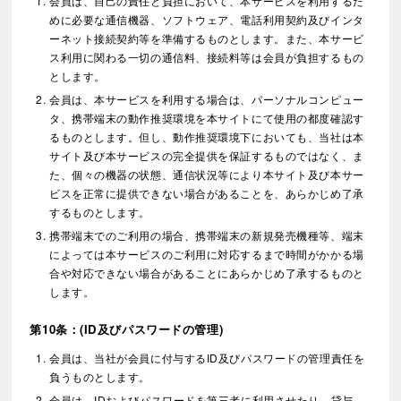
会員は、自己の責任と負担において、本サービスを利用するた
めに必要な通信機器、ソフトウェア、電話利用契約及びインタ
ーネット接続契約等を準備するものとします。また、本サービ
ス利用に関わる一切の通信料、接続料等は会員が負担するもの
とします。
会員は、本サービスを利用する場合は、パーソナルコンピュー
タ、携帯端末の動作推奨環境を本サイトにて使用の都度確認す
るものとします。但し、動作推奨環境下においても、当社は本
サイト及び本サービスの完全提供を保証するものではなく、ま
た、個々の機器の状態、通信状況等により本サイト及び本サー
ビスを正常に提供できない場合があることを、あらかじめ了承
するものとします。
携帯端末でのご利用の場合、携帯端末の新規発売機種等、端末
によっては本サービスのご利用に対応するまで時間がかかる場
合や対応できない場合があることにあらかじめ了承するものと
します。
第10条：(ID及びパスワードの管理)
会員は、当社が会員に付与するID及びパスワードの管理責任を
負うものとします。
会員は、IDおよびパスワードを第三者に利用させたり、貸与、