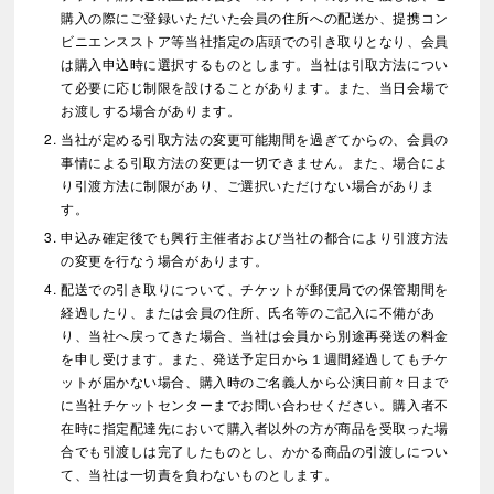
購入の際にご登録いただいた会員の住所への配送か、提携コン
ビニエンスストア等当社指定の店頭での引き取りとなり、会員
は購入申込時に選択するものとします。当社は引取方法につい
て必要に応じ制限を設けることがあります。また、当日会場で
お渡しする場合があります。
当社が定める引取方法の変更可能期間を過ぎてからの、会員の
事情による引取方法の変更は一切できません。また、場合によ
り引渡方法に制限があり、ご選択いただけない場合がありま
す。
申込み確定後でも興行主催者および当社の都合により引渡方法
の変更を行なう場合があります。
配送での引き取りについて、チケットが郵便局での保管期間を
経過したり、または会員の住所、氏名等のご記入に不備があ
り、当社へ戻ってきた場合、当社は会員から別途再発送の料金
を申し受けます。また、発送予定日から１週間経過してもチケ
ットが届かない場合、購入時のご名義人から公演日前々日まで
に当社チケットセンターまでお問い合わせください。購入者不
在時に指定配達先において購入者以外の方が商品を受取った場
合でも引渡しは完了したものとし、かかる商品の引渡しについ
て、当社は一切責を負わないものとします。