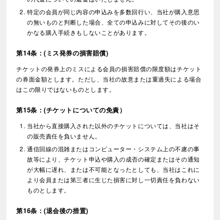
特定の会員が同じ内容の申込みを多数回行い、当社が購入意思
の無いものと判断した場合、全ての申込みに対してその後のい
かなる購入手続きもしないことがあります。
第14条：(ミス発券の損害賠償)
チケットの発券上のミスによる会員の損害賠償の限度額はチケット
の券面金額とします。ただし、当社の故意または重過失による場合
はこの限りではないものとします。
第15条：(チケットについての免責）
当社から直接購入された以外のチケットについては、当社はそ
の販売責任を負いません。
通信回線の混雑またはコンピューター・システム上の不慮の事
故等により、チケット申込や購入の成否の確定またはその通知
が大幅に遅れ、または不可能となったとしても、当社はこれに
より会員または第三者に生じた損害に対し一切責任を負わない
ものとします。
第16条：(退会後の措置)