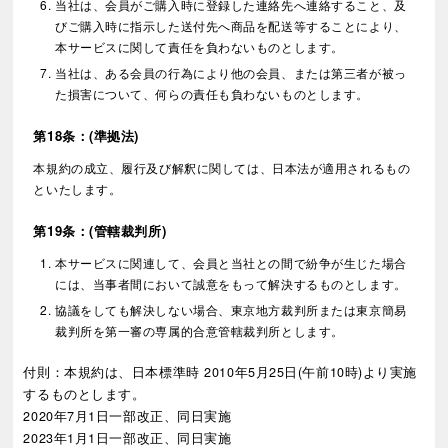
当社は、会員がご購入時に登録した連絡先へ連絡すること、及
びご購入時に指示した送付先へ商品を配送等することにより、
本サービスに関して責任を負わないものとします。
当社は、ある会員の行為により他の会員、または第三者が被っ
た損害について、何らの責任も負わないものとします。
第18条：(準拠法)
本規約の成立、履行及び解釈に関しては、日本法が適用されるもの
といたします。
第19条：(管轄裁判所)
本サービスに関連して、会員と当社との間で紛争が生じた場合
には、当事者間において誠意をもって解決するものとします。
協議をしても解決しない場合、東京地方裁判所または東京簡易
裁判所を第一審の専属的合意管轄裁判所とします。
付則：本規約は、日本標準時 2010年5月25日(午前10時)より実施
するものとします。
2020年7月1日一部改正、同日実施
2023年1月1日一部改正、同日実施