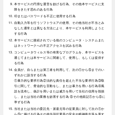
本サービスの円滑な運営を妨げる行為、その他本サービスに支
障をきたす恐れのある行為
IDまたはパスワードを不正に使用する行為
自動入力等を行うソフトウエアの使用、その他当社が不当とみ
なした通常とは異なる方法により、本サービスを利用しようと
する行為
本サービスに接続されている他のコンピュータ・システムまた
はネットワークへの不正アクセスを試みる行為
コンピュータウィルス等の有害なプログラムを、本サービスを
通じてまたは本サービスに関連して、使用し、もしくは提供す
る行為
会員が、自らまたは第三者を利用して、次の①から⑤までのい
ずれかに該当する行為
①暴力的な要求行為②法的な責任を超えた不当な要求行為③取
引に関して、脅迫的な言動をし、または暴力を用いる行為④風
説を流布し、偽計を用いまたは威力を用いて当社の信用を毀損
し、または当社の業務を妨害する行為 ⑤その他前記①から⑤に
準ずる行為
当社または当社の委託先・派遣元等の従業員に対して次の①か
ら⑤に掲げる行為その他当該従業員の安全や精神衛生等を害す