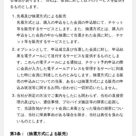
るものとします。
先着及び抽選方式による販売
先着方式とは、購入の申込をした会員の申込順にて、チケット
等を販売するサービスとします。また、抽選方式とは、購入の
申込をした会員の中から抽選にて当選された会員に対し、チケ
ット等を販売するサービスとします。
オプションとして、申込成立及び当選した会員に対し、申込結
果を電子メールにて送付するサービスを提供するものとしま
す。これらの電子メールによる通知は、チケット予約申込の際
に会員が入力した電子メールアドレスを管理するサーバに到達
した時に会員に到達したものとみなします。抽選方式による販
売の申込みについての当落、あるいは抽選方式による販売の申
込み状況等に関するお問い合わせに一切対応いたしません。
当社が所定の方法でご案内をしたにも関わらず、当社の直接管
理の及ばない、通信事情、プロバイダ施設等の障害に起因し
て、当該告知がチケット会員に未着となった場合の損害につい
ては、当社に帰責事由がある場合を除き、当社は責任を負わな
いものとします。
第3条：（抽選方式による販売）