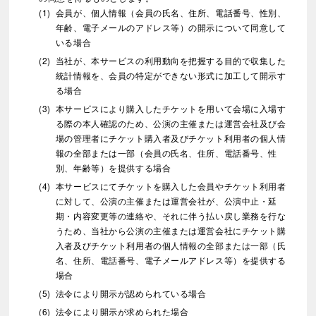
会員が、個人情報（会員の氏名、住所、電話番号、性別、
年齢、電子メールのアドレス等）の開示について同意して
いる場合
当社が、本サービスの利用動向を把握する目的で収集した
統計情報を、会員の特定ができない形式に加工して開示す
る場合
本サービスにより購入したチケットを用いて会場に入場す
る際の本人確認のため、公演の主催または運営会社及び会
場の管理者にチケット購入者及びチケット利用者の個人情
報の全部または一部（会員の氏名、住所、電話番号、性
別、年齢等）を提供する場合
本サービスにてチケットを購入した会員やチケット利用者
に対して、公演の主催または運営会社が、公演中止・延
期・内容変更等の連絡や、それに伴う払い戻し業務を行な
うため、当社から公演の主催または運営会社にチケット購
入者及びチケット利用者の個人情報の全部または一部（氏
名、住所、電話番号、電子メールアドレス等）を提供する
場合
法令により開示が認められている場合
法令により開示が求められた場合