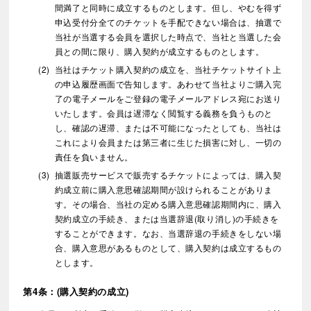
間満了と同時に成立するものとします。但し、やむを得ず
申込受付分全てのチケットを手配できない場合は、抽選で
当社が当選する会員を選択した時点で、当社と当選した会
員との間に限り、購入契約が成立するものとします。
当社はチケット購入契約の成立を、当社チケットサイト上
の申込履歴画面で告知します。あわせて当社よりご購入完
了の電子メールをご登録の電子メールアドレス宛にお送り
いたします。会員は遅滞なく閲覧する義務を負うものと
し、確認の遅滞、または不可能になったとしても、当社は
これにより会員または第三者に生じた損害に対し、一切の
責任を負いません。
抽選販売サービスで販売するチケットによっては、購入契
約成立前に購入意思確認期間が設けられることがありま
す。その場合、当社の定める購入意思確認期間内に、購入
契約成立の手続き、または当選辞退(取り消し)の手続きを
することができます。なお、当選辞退の手続きをしない場
合、購入意思があるものとして、購入契約は成立するもの
とします。
第4条：(購入契約の成立)