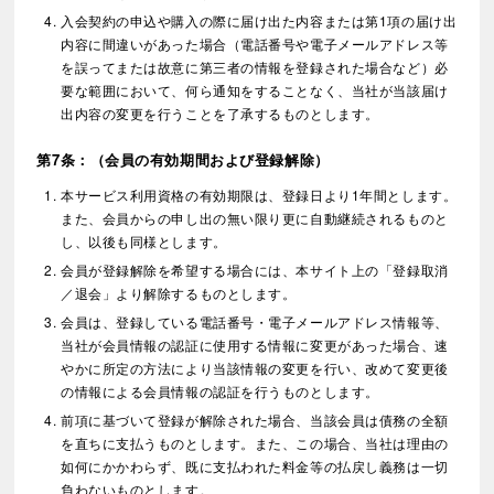
入会契約の申込や購入の際に届け出た内容または第1項の届け出
内容に間違いがあった場合（電話番号や電子メールアドレス等
を誤ってまたは故意に第三者の情報を登録された場合など）必
要な範囲において、何ら通知をすることなく、当社が当該届け
出内容の変更を行うことを了承するものとします。
第7条：（会員の有効期間および登録解除）
本サービス利用資格の有効期限は、登録日より1年間とします。
また、会員からの申し出の無い限り更に自動継続されるものと
し、以後も同様とします。
会員が登録解除を希望する場合には、本サイト上の「登録取消
／退会」より解除するものとします。
会員は、登録している電話番号・電子メールアドレス情報等、
当社が会員情報の認証に使用する情報に変更があった場合、速
やかに所定の方法により当該情報の変更を行い、改めて変更後
の情報による会員情報の認証を行うものとします。
前項に基づいて登録が解除された場合、当該会員は債務の全額
を直ちに支払うものとします。また、この場合、当社は理由の
如何にかかわらず、既に支払われた料金等の払戻し義務は一切
負わないものとします。