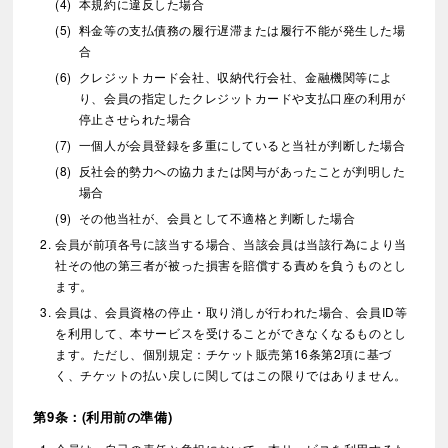
本規約に違反した場合
料金等の支払債務の履行遅滞または履行不能が発生した場
合
クレジットカード会社、収納代行会社、金融機関等によ
り、会員の指定したクレジットカードや支払口座の利用が
停止させられた場合
一個人が会員登録を多重にしていると当社が判断した場合
反社会的勢力への協力または関与があったことが判明した
場合
その他当社が、会員として不適格と判断した場合
会員が前項各号に該当する場合、当該会員は当該行為により当
社その他の第三者が被った損害を賠償する責めを負うものとし
ます。
会員は、会員資格の停止・取り消しが行われた場合、会員ID等
を利用して、本サービスを受けることができなくなるものとし
ます。ただし、個別規定：チケット販売第16条第2項に基づ
く、チケットの払い戻しに関してはこの限りではありません。
第9条：(利用前の準備)