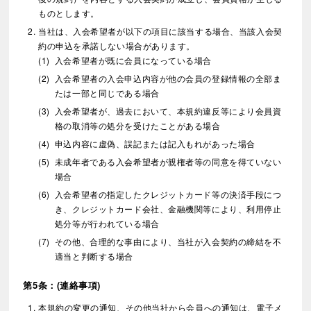
ものとします。
当社は、入会希望者が以下の項目に該当する場合、当該入会契
約の申込を承諾しない場合があります。
入会希望者が既に会員になっている場合
入会希望者の入会申込内容が他の会員の登録情報の全部ま
たは一部と同じである場合
入会希望者が、過去において、本規約違反等により会員資
格の取消等の処分を受けたことがある場合
申込内容に虚偽、誤記または記入もれがあった場合
未成年者である入会希望者が親権者等の同意を得ていない
場合
入会希望者の指定したクレジットカード等の決済手段につ
き、クレジットカード会社、金融機関等により、利用停止
処分等が行われている場合
その他、合理的な事由により、当社が入会契約の締結を不
適当と判断する場合
第5条：(連絡事項)
本規約の変更の通知、その他当社から会員への通知は、電子メ