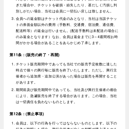
ぎた場合や、チケットを破損・紛失したり、甚だしく汚損し判
別しがたい場合、当社は会員に一切払い戻しは致しません。
会員への返金額はチケット代金のみとなり、当社は当該チケッ
トの券面金額以外の費用（手数料、交通費、宿泊費、通信費、
配送料等）の返金は行いません。(配送手数料は未配送の場合に
のみ返金となります）なお、会員は返金までに3～4週間程お時
間がかかる場合があることをあらかじめ了承します。
第11条：(販売の終了・再開)
チケット販売期間中であっても当社での販売予定枚数に達した
時点で個々の興行毎に販売を終了いたします。ただし、興行主
催者から追加席・追加公演があった場合は販売を再開すること
があります。
期間前及び販売期間中であっても、当社及び興行主催者の都合
により、急遽販売を終了する場合があります。この場合、当社
は一切責任を負わないものとします。
第12条：(禁止事項)
会員は、以下の行為を行ってはならないものとします。以下の
行為が判明した場合、興行主催者が自らの判断で購入済みのチ