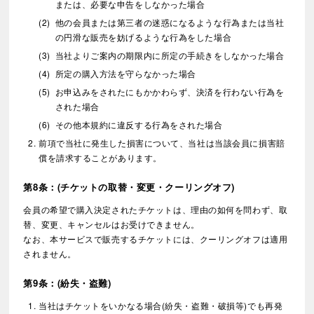
または、必要な申告をしなかった場合
他の会員または第三者の迷惑になるような行為または当社
の円滑な販売を妨げるような行為をした場合
当社よりご案内の期限内に所定の手続きをしなかった場合
所定の購入方法を守らなかった場合
お申込みをされたにもかかわらず、決済を行わない行為を
された場合
その他本規約に違反する行為をされた場合
前項で当社に発生した損害について、当社は当該会員に損害賠
償を請求することがあります。
第8条：(チケットの取替・変更・クーリングオフ)
会員の希望で購入決定されたチケットは、理由の如何を問わず、取
替、変更、キャンセルはお受けできません。
なお、本サービスで販売するチケットには、クーリングオフは適用
されません。
第9条：(紛失・盗難)
当社はチケットをいかなる場合(紛失・盗難・破損等)でも再発