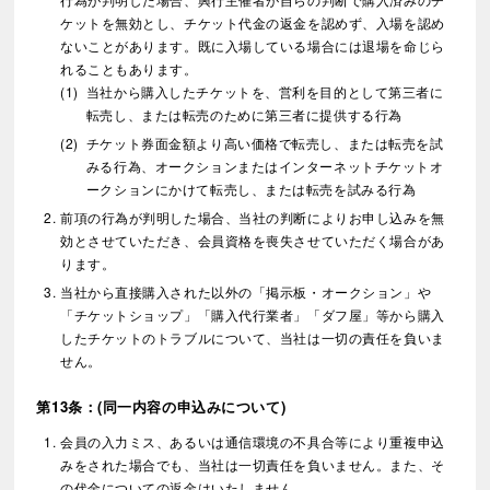
ケットを無効とし、チケット代金の返金を認めず、入場を認め
ないことがあります。既に入場している場合には退場を命じら
れることもあります。
当社から購入したチケットを、営利を目的として第三者に
転売し、または転売のために第三者に提供する行為
チケット券面金額より高い価格で転売し、または転売を試
みる行為、オークションまたはインターネットチケットオ
ークションにかけて転売し、または転売を試みる行為
前項の行為が判明した場合、当社の判断によりお申し込みを無
効とさせていただき、会員資格を喪失させていただく場合があ
ります。
当社から直接購入された以外の「掲示板・オークション」や
「チケットショップ」「購入代行業者」「ダフ屋」等から購入
したチケットのトラブルについて、当社は一切の責任を負いま
せん。
第13条：(同一内容の申込みについて)
会員の入力ミス、あるいは通信環境の不具合等により重複申込
みをされた場合でも、当社は一切責任を負いません。また、そ
の代金についての返金はいたしません。