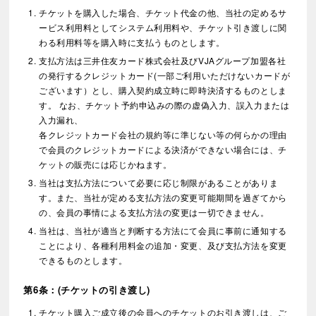
チケットを購入した場合、チケット代金の他、当社の定めるサ
ービス利用料としてシステム利用料や、チケット引き渡しに関
わる利用料等を購入時に支払うものとします。
支払方法は三井住友カード株式会社及びVJAグループ加盟各社
の発行するクレジットカード(一部ご利用いただけないカードが
ございます）とし、購入契約成立時に即時決済するものとしま
す。 なお、チケット予約申込みの際の虚偽入力、誤入力または
入力漏れ、
各クレジットカード会社の規約等に準じない等の何らかの理由
で会員のクレジットカードによる決済ができない場合には、チ
ケットの販売には応じかねます。
当社は支払方法について必要に応じ制限があることがありま
す。また、当社が定める支払方法の変更可能期間を過ぎてから
の、会員の事情による支払方法の変更は一切できません。
当社は、当社が適当と判断する方法にて会員に事前に通知する
ことにより、各種利用料金の追加・変更、及び支払方法を変更
できるものとします。
第6条：(チケットの引き渡し)
チケット購入ご成立後の会員へのチケットのお引き渡しは、ご