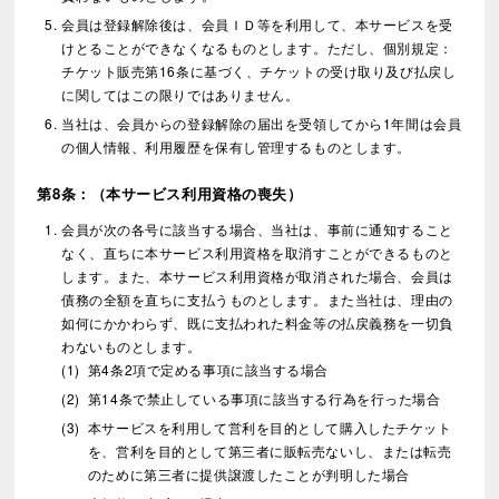
会員は登録解除後は、会員ＩＤ等を利用して、本サービスを受
けとることができなくなるものとします。ただし、個別規定：
チケット販売第16条に基づく、チケットの受け取り及び払戻し
に関してはこの限りではありません。
当社は、会員からの登録解除の届出を受領してから1年間は会員
の個人情報、利用履歴を保有し管理するものとします。
第8条：（本サービス利用資格の喪失）
会員が次の各号に該当する場合、当社は、事前に通知すること
なく、直ちに本サービス利用資格を取消すことができるものと
します。また、本サービス利用資格が取消された場合、会員は
債務の全額を直ちに支払うものとします。また当社は、理由の
如何にかかわらず、既に支払われた料金等の払戻義務を一切負
わないものとします。
第4条2項で定める事項に該当する場合
第14条で禁止している事項に該当する行為を行った場合
本サービスを利用して営利を目的として購入したチケット
を、営利を目的として第三者に販転売ないし、または転売
のために第三者に提供譲渡したことが判明した場合