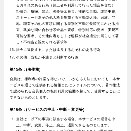
るおそれのある行為（第三者を利用して行った場合を含む）
①暴力、威嚇、脅迫、強要等②暴言、性的な言動、誹謗中傷、
ストーカー行為その他人格を攻撃する言動③人種、民族、門
地、職業その他の事項に関する差別的言動④長時間にわたる拘
束、執拗な問い合わせ⑤金品の要求、特別対応の要求、実現不
可能な要求、その他内容もしくは態様が社会通念に照らして著
しく不相当と認められる要求等
法令に違反する、または違反するおそれのある行為
その他、当社が不適切と判断する行為
第15条：(著作権)
会員は、権利者の許諾を得ないで、いかなる方法においても、本サ
ービスを通じて提供される情報またはファイルについて、著作権法
で認められる会員個人の私的利用の範囲を超えて、使用することは
できないものとします。
第16条：(サービスの中止・中断・変更等)
当社は、以下の事項に該当する場合、本サービスの運営を中
止、中断、変更、停止、廃止、遅滞できるものとします。
本サービスのシステムの保守を定期的にまたは緊急に行う