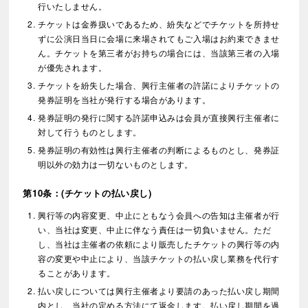
行いたしません。
チケットは金券扱いであるため、紛失などでチケットを所持せ
ずに公演日当日に会場に来場されてもご入場はお約束できませ
ん。チケットを第三者がお持ちの場合には、当該第三者の入場
が優先されます。
チケットを紛失した場合、興行主催者の許諾によりチケットの
発券証明を当社が発行する場合があります。
発券証明の発行に関する許諾申込みは会員が直接興行主催者に
対して行うものとします。
発券証明の有効性は興行主催者の判断によるものとし、発券証
明以外の効力は一切ないものとします。
第10条：(チケットの払い戻し)
興行等の内容変更、中止にともなう会員への告知は主催者が行
い、当社は変更、中止に伴なう責任は一切負いません。ただ
し、当社は主催者の依頼により販売したチケットの興行等の内
容の変更や中止により、当該チケットの払い戻し業務を代行す
ることがあります。
払い戻しについては興行主催者より要請のあった払い戻し期間
内とし、当社の定める方法にて返金します。払い戻し期間を過