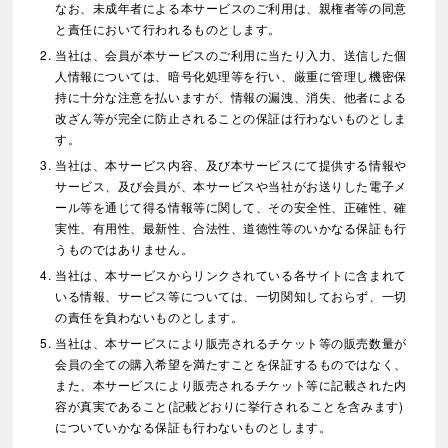
なお、未成年者による本サービスのご利用は、親権者等の同意
と責任において行われるものとします。
当社は、会員が本サービスのご利用に当たり入力、送信した個
人情報については、暗号化処理等を行い、厳重に管理し機密保
持に十分な注意を払いますが、情報の漏洩、消失、他者による
改ざん等が完全に防止されることの保証は行わないものとしま
す。
当社は、本サービス内容、及び本サービスにて提供する情報や
サービス、及び会員が、本サービスや当社がお送りした電子メ
ール等を通じて得る情報等に関して、その安全性、正確性、確
実性、有用性、最新性、合法性、道徳性等のいかなる保証も行
うものではありません。
当社は、本サービスからリンクされている各サイトに含まれて
いる情報、サービス等については、一切関知しておらず、一切
の責任を負わないものとします。
当社は、本サービスにより販売されるチケット等の販売数量が
会員の全ての購入希望を満たすことを保証するものではなく、
また、本サービスにより販売されるチケット等に記載された内
容が真実であること(記載どおりに挙行されることを含みます)
についていかなる保証も行わないものとします。