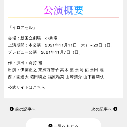
公演概要
『イロアセル』
会場：新国立劇場・小劇場
上演期間：本公演 2021年11月11日（木）～28日（日）
プレビュー公演 2021年11月7日（日）
作・演出：倉持 裕
出演：伊藤正之 東風万智子 高木 稟 永岡 佑 永田 凜
西ノ園達大 箱田暁史 福原稚菜 山崎清介 山下容莉枝
公式サイトは
こちら
前の記事へ
次の記事へ
一覧へもどる