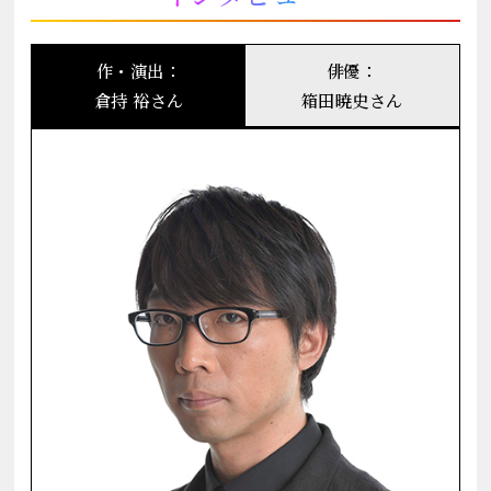
作・演出：
俳優：
倉持 裕さん
箱田暁史さん