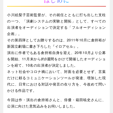
はじめに
小川絵梨子芸術監督が、その就任とともに打ち出した支柱
の一つ、「演劇システムの実験と開拓」として、すべての
出演者をオーディションで決定する「フルオーディション
企画」。
その第四弾としてお贈りするのは、2011年10月に倉持裕が
新国立劇場に書き下ろした『イロアセル』。
演出に作者でもある倉持裕自身を迎え、20年10月より公募
を開始、11月末から約3週間をかけて開催したオーディショ
ンを経て、10名の出演者が決定しました。
ネット社会やコロナ禍において、対面を必要とせず、言葉
だけに頼るコミュニケーションツールが発達、増加した現
代に、日常における対話や発言の在り方を、今改めて問い
かける作品です。
今回は作・演出の倉持裕さんと、俳優・箱田暁史さんに、
公演に向けた意気込みをお伺いしました。