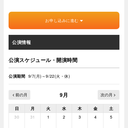
お申し込みに進む
公演情報
公演スケジュール・開演時間
公演期間
9/7(月)～9/22(火・休)
9月
日
月
火
水
木
金
土
30
31
1
2
3
4
5