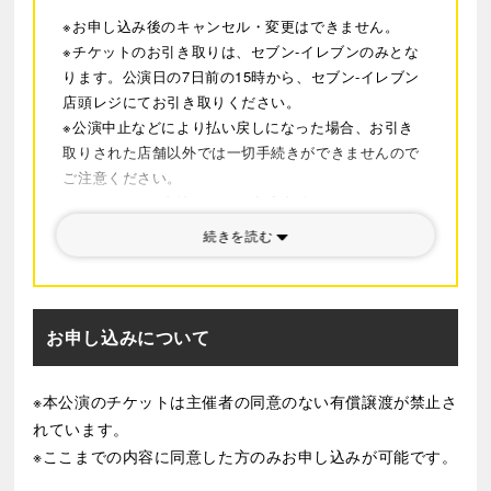
親と子、老いと孤独、愛と理解
※お申し込み後のキャンセル・変更はできません。
――その関係が崩れていく過程を通して、普遍的な問い
※チケットのお引き取りは、セブン-イレブンのみとな
を静かに、しかし厳しく観客に突きつけます。
ります。公演日の7日前の15時から、セブン-イレブン
開場101年目となる新橋演舞場のスケール感を生かしつ
店頭レジにてお引き取りください。
つ、シェイクスピアが描く自然と対峙するリア王の姿
※公演中止などにより払い戻しになった場合、お引き
を、巡る日本の四季の記憶と共に、「わたしたちの物
取りされた店舗以外では一切手続きができませんので
語」としてお届けします。
ご注意ください。
※やむを得ない事情により、出演者並びにスケジュー
ルが変更になる可能性がございます。予めご了承くだ
続きを読む
さい。
※公演中止の場合を除き、払い戻し・他公演へのお振
替はいたしかねます。ご了承の上、お申し込みくださ
い。
お申し込みについて
※最新の情報については
公式サイト
をご確認くださ
い。
※本公演のチケットは主催者の同意のない有償譲渡が禁止さ
れています。
※ここまでの内容に同意した方のみお申し込みが可能です。