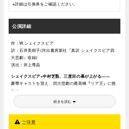
※詳細は引換券をご確認ください。
公演詳細
作：W.シェイクスピア
訳：石井美樹子(河出書房新社『真訳 シェイクスピア四
大悲劇』収録)
演出：井上尊晶
シェイクスピア×中村芝翫、三度目の幕が上がる――
豪華キャストを迎え、四大悲劇の最高峰『リア王』に挑
む！
続きを読む
シェイクスピア四大悲劇の中で最高峰と称される『リア
王』。
老いた王が娘たちの愛を言葉で量ろうとしたことから始
ご注意
まる、人間の根源に迫る作品です。