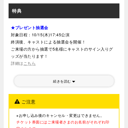
原作は、遠藤達哉が２０１９年３月より「少年ジャンプ
特典
＋」（集英社）で連載中のコミック、スパイアクション
＆ホームコメディ「SPY×FAMILY」。「スパイ＆超能力
者＆殺し屋が互いの秘密を抱えたまま仮初めの家族にな
★プレゼント抽選会
る」というユニークな設定とスタイリッシュでキュート
対象日程：10/15(木)17:45公演
なキャラクターたち、シリアスとコメディが絶妙にブレ
終演後、キャストによる抽選会を開催！
ンドされた世界観、巧妙なセリフ回しとアクションとギ
ご来場の方から抽選で5名様にキャストのサイン入りグ
ャグを織り交ぜたストーリーテリングといった唯一無二
ッズが当たります！
の魅力により読者の圧倒的な支持を獲得し、現在、シリ
詳細は
こちら
ーズ累計発行部数は４，２００万部を突破！２０２２年
のテレビアニメ化（２０２５年１０月～１２月Season
続きを読む
３が放送）、２０２３年冬にはアニメ映画化され、興行
収入６２億円を突破する大ヒットを記録しています。そ
んな超人気コミックが、２０２３年３月、帝国劇場でミ
ご注意
ュージカルとして初舞台化。生身の俳優たちによって息
を吹き込まれたキャラクターたち、とりわけ実際の子役
※お申し込み後のキャンセル・変更はできません。
キャストが扮したアーニャ役の、大人キャストと遜色の
チケット券面にはご来場者さまのお名前がそれぞれ印
ない演技と歌とダンス、そしてなんとも愛くるしい姿