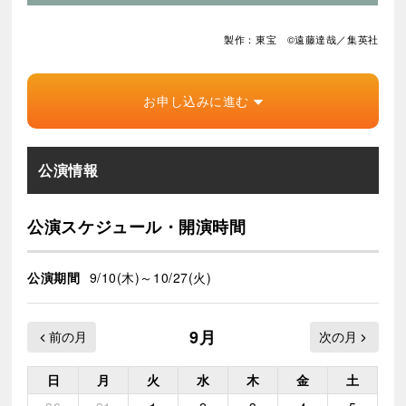
製作：東宝 ©遠藤達哉／集英社
お申し込みに進む
公演情報
公演スケジュール・開演時間
公演期間
9/10(木)～10/27(火)
9月
日
月
火
水
木
金
土