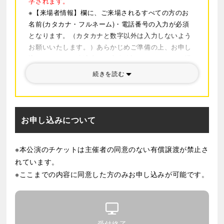
字されます。
は、多くの原作ファンとミュージカルファン双方を魅了
※【来場者情報】欄に、ご来場されるすべての方のお
しました。また、作品世界をスピーディーかつダイナミ
名前(カタカナ・フルネーム)・電話番号の入力が必須
となります。（カタカナと数字以外は入力しないよう
ックに表現すべく妥協無く創り込まれた大がかりなセッ
お願いいたします。）あらかじめご準備の上、お申し
トによって、原作の持つ世界観はそのままに、壮大なス
込みください。公演当日、本人確認させていただく場
ケールのゴージャスな帝劇ミュージカルとして大好評と
合がございますので、登録の際は入力漏れや変換ミス
なりました。２０２５年の再演も更なる進化を遂げて、
続きを読む
などに十分ご注意ください。なお、登録内容不備によ
大好評のうちに千穐楽を迎えました。熱気も冷めやらぬ
り入場できないなどのトラブルが発生した場合におい
中、２０２６年に続編となるミュージカル
て、弊社は一切の責任を負いません。また、登録され
『SPY×FAMILY ２ 爆弾犬篇＆豪華客船篇』 を上演いた
た情報は変更できません。
お申し込みについて
します。
※チケットのお引き取りは、セブン-イレブンのみとな
ります。公演日の14日前の15時から、セブン-イレブ
第一幕は、本作の超重要キャラクターである犬、ボンド
※本公演のチケットは主催者の同意のない有償譲渡が禁止さ
ン店頭レジにてお引き取りください。
の登場エピソード、爆弾犬篇。
れています。
※公演中止などにより払い戻しになった場合、お引き
第二幕は、クルーズ船プリンセス・ローレライを舞台に
取りされた店舗以外では一切手続きができませんので
※ここまでの内容に同意した方のみお申し込みが可能です。
華やかなアクションが繰り広げられる豪華客船篇。
ご注意ください。
豪華２本立てでお贈りするフォージャー家の冒険と新た
※公演情報などに変更が生じる場合がございますの
な登場人物たちに、ぜひともご期待ください。
で、あらかじめご了承ください。
※当日本人確認をさせていただく場合がございます。
受付終了