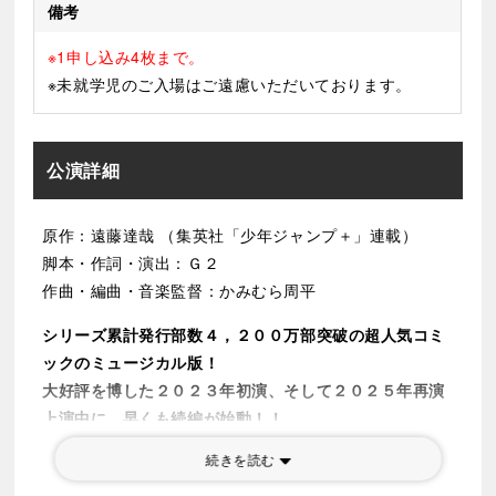
備考
※1申し込み4枚まで。
※未就学児のご入場はご遠慮いただいております。
公演詳細
原作：遠藤達哉 （集英社「少年ジャンプ＋」連載）
脚本・作詞・演出：Ｇ２
作曲・編曲・音楽監督：かみむら周平
シリーズ累計発行部数４，２００万部突破の超人気コミ
ックのミュージカル版！
大好評を博した２０２３年初演、そして２０２５年再演
上演中に、早くも続編が始動！！
フォージャー家の新たな物語にぜひご期待くださ
続きを読む
い！！！