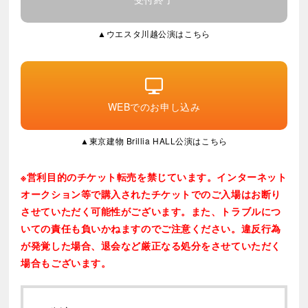
※出演者並びにスケジュール変更の際は何卒ご了承く
ださいませ。出演者変更の場合でも他日への変更・払
▲ウエスタ川越公演はこちら
い戻しはいたしかねます。
※公演中止の場合を除き、払い戻し、他公演へのお振
替はいたしかねます。ご了承の上、お申し込みくださ
い。
※ご購入枚数のうち、１枚でも転売が発覚した場合入
WEBでのお申し込み
場をお断りさせていただく場合がございます。
※車椅子でご来場予定のお客様は、7/11(土)より東宝テ
▲東京建物 Brillia HALL公演はこちら
レザーブ（TEL.0570-00-7777 ナビダイヤル）にて受
付致します。ご予約の際、お名前、ご連絡先、お連れ
※営利目的のチケット転売を禁じています。インターネット
様の人数をお伺いいたします。(Vpassチケットでの取
オークション等で購入されたチケットでのご入場はお断り
り扱いはございません)
させていただく可能性がございます。また、トラブルにつ
※最新の情報については
公式サイト
をご確認くださ
いての責任も負いかねますのでご注意ください。違反行為
い。
が発覚した場合、退会など厳正なる処分をさせていただく
場合もございます。