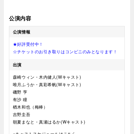
公演内容
公演情報
★好評受付中！
☆チケットのお引き取りはコンビニのみとなります！
出演
森崎ウィン・木内健人(Wキャスト)
唯月ふうか・真彩希帆(Wキャスト)
磯野 亨
有沙 瞳
楢木和也（梅棒）
吉野圭吾
朝夏まなと・真瀬はるか(Wキャスト)
※キャストスケジュールは
こちら