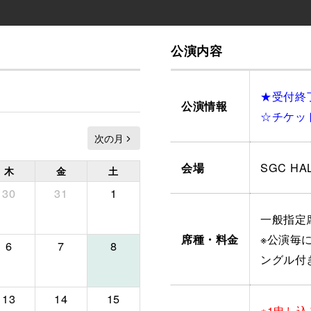
公演内容
★受付終
公演情報
☆チケッ
SGC HAL
会場
木
金
土
30
31
1
一般指定席
※公演毎
席種・料金
6
7
8
ングル付
13
14
15
※1申し