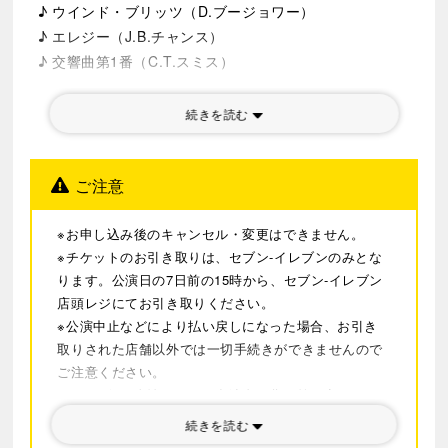
♪ ウインド・ブリッツ（D.ブージョワー）
♪ エレジー（J.B.チャンス）
♪ 交響曲第1番（C.T.スミス）
続きを読む
ご注意
※お申し込み後のキャンセル・変更はできません。
※チケットのお引き取りは、セブン-イレブンのみとな
ります。公演日の7日前の15時から、セブン-イレブン
店頭レジにてお引き取りください。
※公演中止などにより払い戻しになった場合、お引き
取りされた店舗以外では一切手続きができませんので
ご注意ください。
※やむを得ぬ事情により、出演者、曲目等が変更にな
る場合があります。予めご了承ください。
続きを読む
※最新の情報については
公式サイト
をご確認くださ