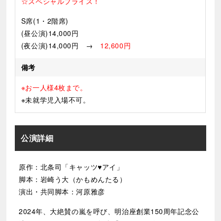
☆スペシャルプライス！
S席(1・2階席)
(昼公演)14,000円
(夜公演)14,000円 →
12,600円
備考
※お一人様4枚まで。
※未就学児入場不可。
公演詳細
原作：北条司「キャッツ♥アイ」
脚本：岩崎う大（かもめんたる）
演出・共同脚本：河原雅彦
2024年、大絶賛の嵐を呼び、明治座創業150周年記念公