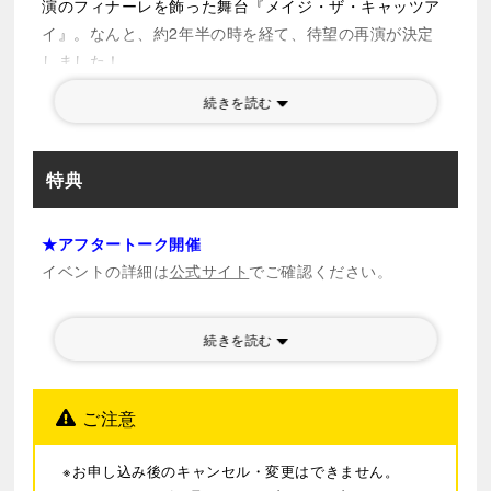
演のフィナーレを飾った舞台『メイジ・ザ・キャッツア
イ』。なんと、約2年半の時を経て、待望の再演が決定
しました！
物語の主人公となる怪盗キャッツアイの三姉妹は、前回
続きを読む
公演に引き続き、来生瞳役を藤原紀香、来生泪役を高島
礼子、来生愛役を剛力彩芽が務め、気品と華を纏う三名
による豪華トリプル主演が再び実現します。
特典
原作『キャッツ♥アイ』は、1981年の発表以来、爆発的
な人気を誇る不朽の名作です。アニメ化や実写映画化を
★アフタートーク開催
はじめ、時代ごとに多彩なメディアミックスが展開さ
イベントの詳細は
公式サイト
でご確認ください。
れ、2025年には新装版コミックスが刊行されるなど、令
和の現在に至るまで幅広い世代から愛され続けていま
続きを読む
す。
本作では、物語の背景を明治時代に置き換え、舞台版の
ご注意
オリジナルキャラクターも交えながら、“鮮やかな盗みの
大一番”を繰り広げます。完全オリジナルストーリーは、
※お申し込み後のキャンセル・変更はできません。
脚本・岩崎う大（かもめんたる）、演出・共同脚本の河