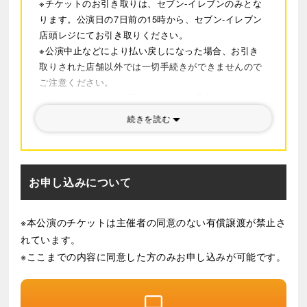
※チケットのお引き取りは、セブン-イレブンのみとな
原雅彦が手がけ、演劇ならではの表現を自在に操り、ダ
ります。公演日の7日前の15時から、セブン-イレブン
イナミックに創り上げます。
店頭レジにてお引き取りください。
※公演中止などにより払い戻しになった場合、お引き
2026年秋、福岡・博多座、東京・明治座、大阪・新歌舞
取りされた店舗以外では一切手続きができませんので
伎座の全国3都市を駆け巡り、さらに進化した『メイ
ご注意ください。
ジ・ザ・キャッツアイ』をお届けいたします。
※チケットは紛失・盗難などいかなる場合でも再発行
華やかな表の顔と、クールに夜の街を駆ける怪盗として
はできませんのでご注意ください。
続きを読む
の裏の顔－、唯一無二の怪盗エンターテインメントをお
※ご購入成立後のキャンセル・変更、及び公演中止以
見逃しなく！
外の払い戻しは、ご事情の如何に関わらず一切お断り
いたします。
▼
舞台『メイジ・ザ・キャッツアイ』プロモーション映
※やむを得ない事情により、公演内容、出演者並びに
お申し込みについて
像
スケジュールは変更となる場合がございます。
※お席によっては、ステージや演出の一部が見えづら
※本公演のチケットは主催者の同意のない有償譲渡が禁止さ
く、足元のスペースがやや狭く感じられる場合がござ
れています。
います。
※お申し込み前・ご来場前に、劇場サイトに掲載され
※ここまでの内容に同意した方のみお申し込みが可能です。
ている最新の
「お客様へのお願い」
をご覧の上、ご理
解・ご協力のほどお願い申し上げます。
※車いすスペース(S席)でのご観劇をご希望される方