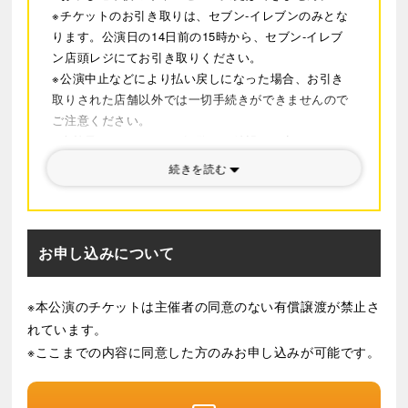
※チケットのお引き取りは、セブン-イレブンのみとな
ります。公演日の14日前の15時から、セブン-イレブ
ン店頭レジにてお引き取りください。
※公演中止などにより払い戻しになった場合、お引き
取りされた店舗以外では一切手続きができませんので
ご注意ください。
※車椅子スペースでのご観覧をご希望のお客さまはお
申し込み前に、アイエス(03-3355-3553/平日10:00～
続きを読む
17:00)にて車椅子対応スペースの有無をご確認くださ
い。
※最新の情報については
公式サイト
をご確認くださ
い。
お申し込みについて
※本公演のチケットは主催者の同意のない有償譲渡が禁止さ
れています。
※ここまでの内容に同意した方のみお申し込みが可能です。