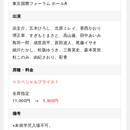
東京国際フォーラム ホールA
出演
浜圭介、
五木ひろし、北原ミレイ、香西かおり
堺正章、すぎもとまさと、高山厳、田中あいみ
鳥羽一郎、成世昌平、原田波人、尾藤イサオ
細川たかし、松阪ゆうき、三善英史、森本英世
杜このみ、由紀さおり、彩青
席種・料金
☆スペシャルプライス！
全席指定
11,000円 →
5,900円
備考
※未就学児入場不可。