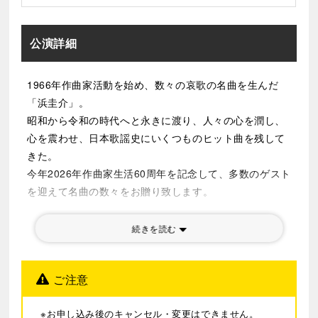
公演詳細
1966
年作曲家活動を始め、数々の哀歌の名曲を生んだ
「浜圭介」。
昭和から令和の時代へと永きに渡り、人々の心を潤し、
心を震わせ、日本歌謡史にいくつものヒット曲を残して
きた。
今年
2026
年作曲家生活
60
周年を記念して、多数のゲスト
を迎えて名曲の数々をお贈り致します。
続きを読む
ご注意
※お申し込み後のキャンセル・変更はできません。