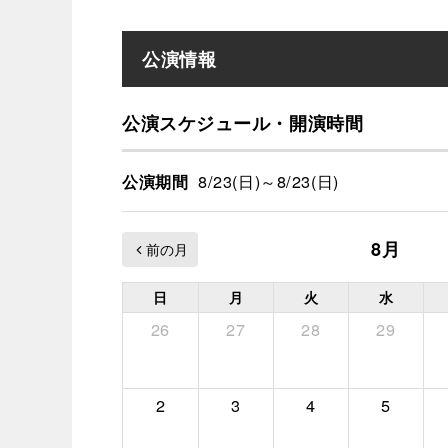
公演情報
公演スケジュール・開演時間
8/23(日)～8/23(日)
公演期間
8月
日
月
火
水
26
27
28
29
2
3
4
5