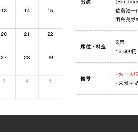
(Bandmas
出演
13
14
15
佐藤浩一(P
羽鳥美紗紀(
20
21
22
S席
席種・料金
12,50
27
28
29
※お一人
備考
3
4
5
※未就学