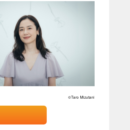
©Taro Mizutani