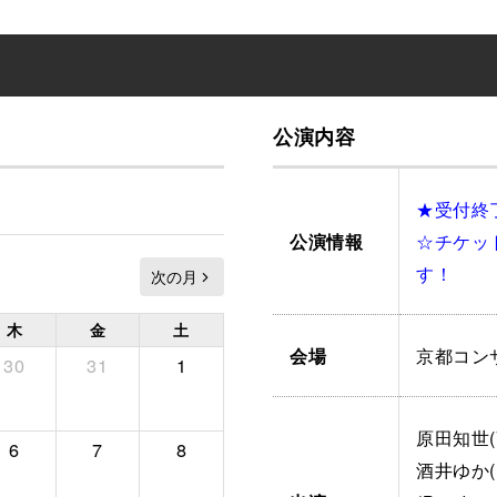
公演内容
★受付終
☆チケッ
公演情報
す！
木
金
土
京都コン
会場
30
31
1
原田知世(V
6
7
8
酒井ゆか(B