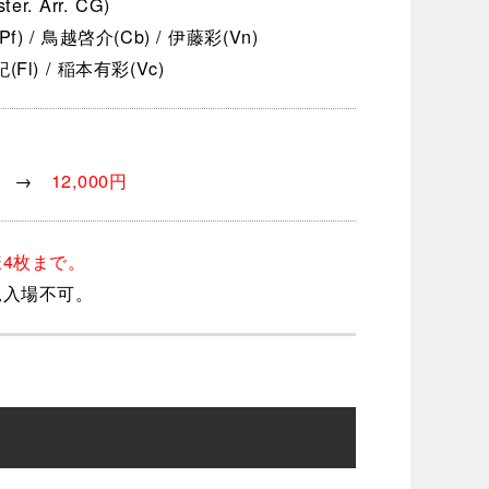
ter. Arr. CG)
f) / 鳥越啓介(Cb) / 伊藤彩(Vn)
Fl) / 稲本有彩(Vc)
0円 →
12,000円
様4枚まで。
児入場不可。