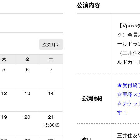
公演内容
【Vpa
ク〉会員
ールドラ
（三井住
木
金
土
ルドカー
5
6
7
★受付終
12
13
14
☆宝塚ス
公演情報
☆チケッ
す！
19
20
21
15:30②
三井住友V
演目