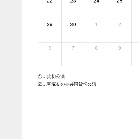
22
23
24
25
29
30
1
2
6
7
8
9
①…貸切公演
②…宝塚友の会共同貸切公演