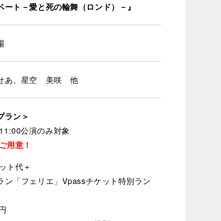
ベート－愛と死の輪舞（ロンド）－』
場
せあ、星空 美咲 他
プラン＞
日)11:00公演のみ対象
でご用意！
ケット代＋
ラン「フェリエ」Vpassチケット特別ラン
0円