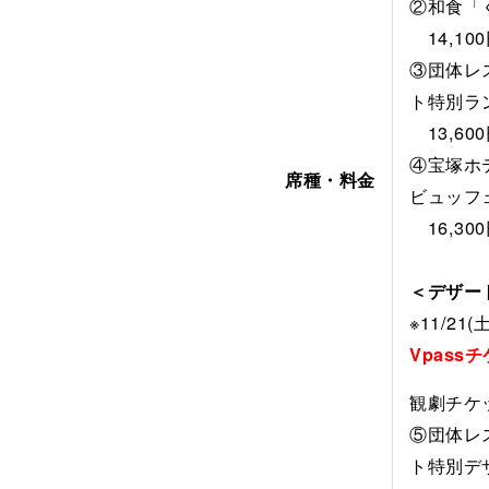
②和食「
14,10
③団体レ
ト特別ラ
13,60
④宝塚ホ
席種・料金
ビュッフ
16,30
＜デザー
※11/21
Vpas
観劇チケ
⑤団体レ
ト特別デ