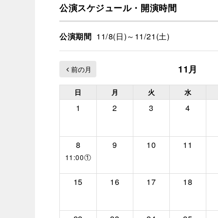
公演スケジュール・開演時間
11/8(日)～11/21(土)
公演期間
11月
日
月
火
水
1
2
3
4
8
9
10
11
11:00①
15
16
17
18