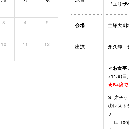
26
27
28
『エリザ
3
4
5
宝塚大劇
会場
10
11
12
永久輝 
出演
＜お食事
※11/8(
★S+席
S+席チ
①レスト
チ
14,10