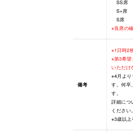
SS席 1
S+席 1
S席 10
※良席の
※1日時2
※第3希
いただけ
※4月よ
す。何卒
備考
す。
詳細につ
ください
※3歳以