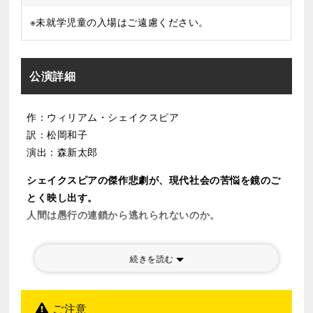
※未就学児童の入場はご遠慮ください。
公演詳細
作：ウィリアム・シェイクスピア
訳：松岡和子
演出：森新太郎
シェイクスピアの傑作悲劇が、現代社会の苦悩を鏡のご
とく映し出す。
人間は愚行の連鎖から逃れられないのか。
シェイクスピアの四大悲劇の一つ『リア王』は、絶対的
続きを読む
に君臨する老王が、娘等に裏切られ転落していく様を描
く壮大な作品。
「老い」「財産相続」「跡目争い」といった、今を生き
ご注意
る私たちの切実な問題を活写する本作は、近年とみに上