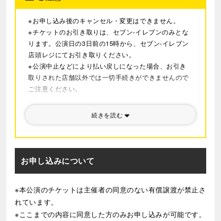
演の頻度が高い。
※お申し込み後のキャンセル・変更はできません。
タイトルロールを演じるのは今最も円熟味を増す内野聖
※チケットのお引き取りは、セブン-イレブンのみとな
陽、そして個性豊かな実力派俳優が顔を揃える。
ります。公演日の3日前の15時から、セブン-イレブン
演出は、日本演劇界を牽引する名匠森新太郎。
店頭レジにてお引き取りください。
混迷の世界情勢の中、徹底的にヴィヴィッドな現代的問
※公演中止などにより払い戻しになった場合、お引き
いとして、この古典劇の最高峰に挑む。
取りされた店舗以外では一切手続きができませんので
ご注意ください。
※最新の情報については
公式サイト
をご確認くださ
い。
続きを読む
お申し込みについて
※本公演のチケットは主催者の同意のない有償譲渡が禁止さ
れています。
※ここまでの内容に同意した方のみお申し込みが可能です。