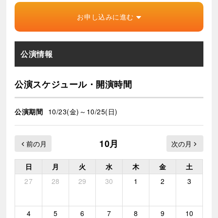
お申し込みに進む
公演情報
公演スケジュール・開演時間
公演期間
10/23(金)～10/25(日)
10月
日
月
火
水
木
金
土
27
28
29
30
1
2
3
4
5
6
7
8
9
10