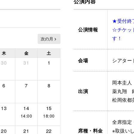
公演内容
★受付終
☆チケッ
公演情報
す！
木
金
土
シアター
会場
30
31
1
岡本圭
6
7
8
薬丸翔 
出演
松岡依都
13
14
15
14:00
18:00
全席指定 
※取扱い
席種・料金
20
21
22