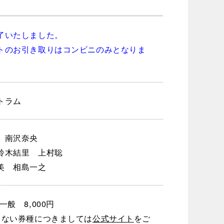
了いたしました。
トのお引き取りはコンビニのみとなりま
トラム
人 南沢奈央
鈴木結里 上村聡
美 相島一之
一般 8,000円
しない券種につきましては
公式サイト
をご