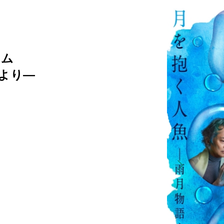
ラム
より―