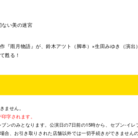
切ない美の迷宮
の名作『雨月物語』が、鈴木アツト（脚本）×生田みゆき（演
て甦る！
できません。
が印字されます。
レブンのみとなります。公演日の7日前の15時から、セブン-イ
た場合、お引き取りされた店舗以外では一切手続きができません