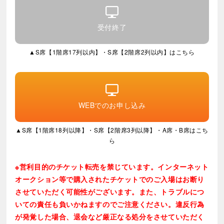
※公演情報などに変更が生じる場合がございますの
で、あらかじめご了承ください。
受付終了
※当日本人確認をさせていただく場合がございます。
※出演者並びにスケジュール変更の際は何卒ご了承く
▲S席【1階席17列以内】・S席【2階席2列以内】はこちら
ださいませ。出演者変更の場合でも他日への変更・払
い戻しはいたしかねます。
※公演中止の場合を除き、払い戻し、他公演へのお振
替はいたしかねます。ご了承の上、お申し込みくださ
い。
WEBでのお申し込み
※ご購入枚数のうち、１枚でも転売が発覚した場合入
場をお断りさせていただく場合がございます。
▲S席【1階席18列以降】・S席【2階席3列以降】・A席・B席はこち
※車椅子でご来場予定のお客様は、
Vpassチケット・
ら
お問い合わせフォーム
にて受付いたします。ご予約の
際、お名前、ご連絡先、お連れ様の人数をご入力くだ
※営利目的のチケット転売を禁じています。インターネット
さい。席数に限りがございますので、ご利用いただけ
オークション等で購入されたチケットでのご入場はお断り
ない場合もございます。
させていただく可能性がございます。また、トラブルにつ
※最新の情報については
公式サイト
をご確認くださ
いての責任も負いかねますのでご注意ください。違反行為
い。
が発覚した場合、退会など厳正なる処分をさせていただく