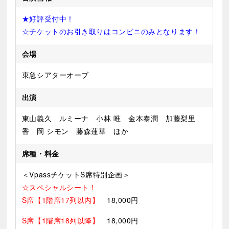
★好評受付中！
☆チケットのお引き取りはコンビニのみとなります！
会場
東急シアターオーブ
出演
東山義久 ルミーナ 小林 唯 金本泰潤 加藤梨里
香 岡 シモン 藤森蓮華 ほか
席種・料金
＜VpassチケットS席特別企画＞
☆スペシャルシート！
S席【1階席
17列以内】
18,000円
S席【1階席18列以降】
18,000円