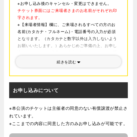
はすべてを歌で表現します。
※お申し込み後のキャンセル・変更はできません。
装置のスケールも規格外で、キムとクリスの別離は、実
チケット券面にはご来場者さまのお名前がそれぞれ印
物大のヘリコプターが登場する象徴的なシーンとしてあ
字されます。
まりにも有名です。
※【来場者情報】欄に、ご来場されるすべての方のお
名前(カタカナ・フルネーム)・電話番号の入力が必須
音楽、スケール、魂を揺さぶる感動、どれをとっても
となります。（カタカナと数字以外は入力しないよう
「伝説」として語り継がれる作品は、『ミス・サイゴ
お願いいたします。）あらかじめご準備の上、お申し
ン』をおいて他にありません。
込みください。公演当日、本人確認させていただく場
戦争の悲劇が私達とそう遠くない世界で繰り広げられる
合がございますので、登録の際は入力漏れや変換ミス
今、少女キムの思いを劇場の空間いっぱいに心を込めて
続きを読む
などに十分ご注意ください。なお、登録内容不備によ
お届けいたします。
り入場できないなどのトラブルが発生した場合におい
て、弊社は一切の責任を負いません。また、登録され
た情報は変更できません。
お申し込みについて
※チケットのお引き取りは、セブン-イレブンのみとな
ります。公演日の14日前の15時から、セブン-イレブ
※本公演のチケットは主催者の同意のない有償譲渡が禁止さ
ン店頭レジにてお引き取りください。
れています。
※公演中止などにより払い戻しになった場合、お引き
取りされた店舗以外では一切手続きができませんので
※ここまでの内容に同意した方のみお申し込みが可能です。
ご注意ください。
※特別サービス利用料は、チケット代に含まれます。