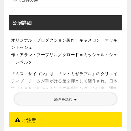
⇒他日時公演
公演詳細
オリジナル・プロダクション製作：キャメロン・マッキ
ントッシュ
作：アラン・ブーブリル／クロード＝ミッシェル・シェ
ーンベルク
『ミス・サイゴン』は、『レ・ミゼラブル』のクリエイ
ティブ・チームが手がける第２弾として製作され、日本
では１９９２年から１年半の帝劇ロングラン以来、通算
上演回数１５６９回を重ねる大ヒット作です。
続きを読む
舞台は、ベトナム戦争末期のサイゴン。エンジニアの経
営するキャバレーで知り合った、ベトナム人の少女キム
と米兵クリスの二人の愛、別離、運命的な再会。そし
ご注意
て、キムの子タムへの究極の愛・・・『ミス･サイゴン』