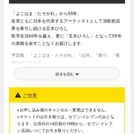
「よこはま・たそがれ」から
55
年。
名実ともに日本を代表するアーティストとして演歌歌謡
界を牽引し続ける五木ひろし
歌手生活60年を越え、更に「五木ひろし」となって55年
の真髄を余すことなくお届けします。
予定曲：「よこはま・たそがれ」「山河」「契り」「夜
明けのブルース」
最新曲：「千年の懸想文」 2026/4/8リリース
続きを読む
ご注意
※お申し込み後のキャンセル・変更はできません。
※チケットのお引き取りは、セブン-イレブンのみとな
ります。公演日の14日前の15時から、セブン-イレブ
ン店頭レジにてお引き取りください。