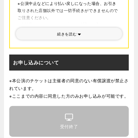
※公演中止などにより払い戻しになった場合、お引き
取りされた店舗以外では一切手続きができませんので
ご注意ください。
※車椅子スペースでのご観覧をご希望のお客さまはお
申し込み前に、アイエス(03-3355-3553/平日10:00～
続きを読む
17:00)にて車椅子対応スペースの有無をご確認くださ
い。
※最新の情報については
公式サイト
をご確認くださ
い。
お申し込みについて
※本公演のチケットは主催者の同意のない有償譲渡が禁止さ
れています。
※ここまでの内容に同意した方のみお申し込みが可能です。
受付終了