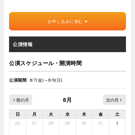
お申し込みに進む
公演情報
公演スケジュール・開演時間
公演期間
8/7(金)～8/9(日)
8月
日
月
火
水
木
金
土
26
27
28
29
30
31
1