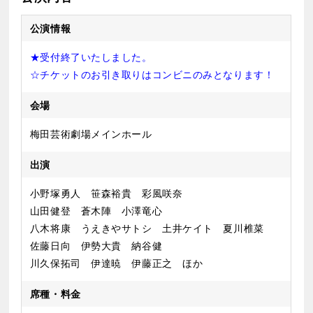
公演情報
★受付終了いたしました。
☆チケットのお引き取りはコンビニのみとなります！
会場
梅田芸術劇場メインホール
出演
小野塚勇人 笹森裕貴 彩風咲奈
山田健登 蒼木陣 小澤竜心
八木将康 うえきやサトシ 土井ケイト 夏川椎菜
佐藤日向 伊勢大貴 納谷健
川久保拓司 伊達暁 伊藤正之 ほか
席種・料金