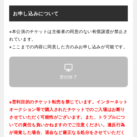
がございます。
※やむを得ない事情により、出演者並びにスケジュー
お申し込みについて
ルが変更になる可能性がございます。あらかじめご了
承ください。
※本公演のチケットは主催者の同意のない有償譲渡が禁止さ
※公演中止の場合を除き、払い戻し・他公演へのお振
れています。
替はいたしかねます。ご了承の上、お申し込みくださ
い。
※ここまでの内容に同意した方のみお申し込みが可能です。
※本券は購入者の氏名及び連絡先を確認した上で販売
されたものです。
※主催者の同意なく有償譲渡することを禁止します。
※当日本人確認をさせていただく場合がございます。
受付終了
※ご購入枚数のうち、1枚でも転売が発覚した場合入場
をお断りさせていただく場合がございます。
※車椅子でご来場のお客様は当日のスムーズなご案内
※営利目的のチケット転売を禁じています。インターネット
のため、チケットご購入後、ご観劇日前日までに梅田
オークション等で購入されたチケットでのご入場はお断り
芸術劇場(0570-077-039 10時～13時/14時～18時)へ
ご連絡くださいますようお願いします。詳細は、梅田
させていただく可能性がございます。また、トラブルにつ
芸術劇場ホームページ、お知らせ欄に記載の
「ご来場
いての責任も負いかねますのでご注意ください。違反行為
のお客様へのお願い」
をご覧ください。
が発覚した場合、退会など厳正なる処分をさせていただく