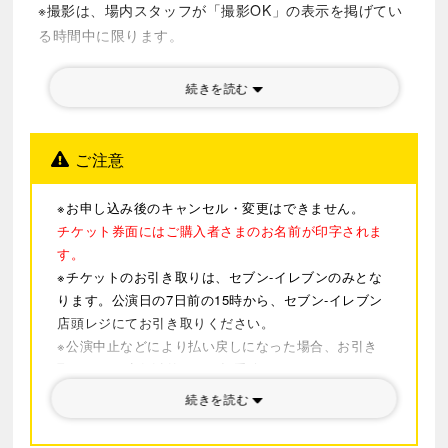
※撮影は、場内スタッフが「撮影OK」の表示を掲げてい
ーストーリーの完全新作としてお届けします。
る時間中に限ります。
※撮影は静止画に限り、動画撮影はお断り申し上げま
す。フラッシュの使用は禁止とさせていただきます。
続きを読む
※詳細は
公式サイト
をご確認ください。
ご注意
※お申し込み後のキャンセル・変更はできません。
チケット券面にはご購入者さまのお名前が印字されま
す。
※チケットのお引き取りは、セブン-イレブンのみとな
ります。公演日の7日前の15時から、セブン-イレブン
店頭レジにてお引き取りください。
※公演中止などにより払い戻しになった場合、お引き
取りされた店舗以外では一切手続きができませんので
ご注意ください。
続きを読む
※今後の社会情勢に応じて、公演内容・開演時間並び
にチケットの販売等につきましては、変更となる場合