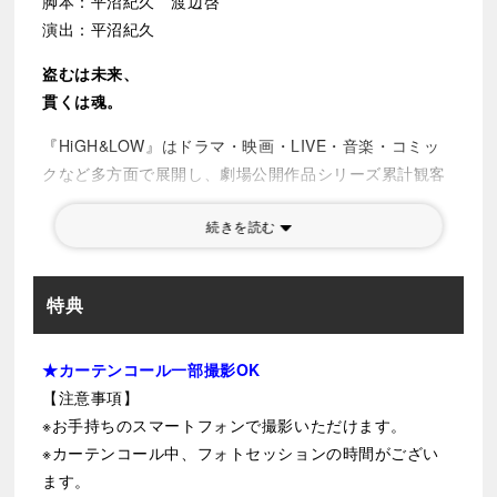
脚本：平沼紀久 渡辺啓
演出：平沼紀久
盗むは未来、
貫くは魂。
『HiGH&LOW』はドラマ・映画・LIVE・音楽・コミッ
クなど多方面で展開し、劇場公開作品シリーズ累計観客
動員621万人、累計興行収入89億円を記録した、日本テ
続きを読む
レビとLDH JAPANによるIPプロデュースカンパニー”HI-
AX”による総合エンタテインメント・プロジェクト。ド
ラマの放送から10周年を迎え、2026年の1年間を
特典
「HiGH&LOW 10th ANNIVERSARY YEAR」と銘打ち、
10周年プロジェクトが始動しました。
★カーテンコール一部撮影OK
『HiGH&LOW』の舞台作品はこれまで2022年の宝塚歌
【注意事項】
劇宙組公演「HiGH&LOW －THE PREQUEL－」、2024
※お手持ちのスマートフォンで撮影いただけます。
年には企画・プロデュース：EXILE HIROによる、”戦国
※カーテンコール中、フォトセッションの時間がござい
時代活劇”「HiGH&LOW THE 戦国」が上演されてきまし
ます。
た。本作はこの「HiGH&LOW THE 戦国」を軸にアナザ