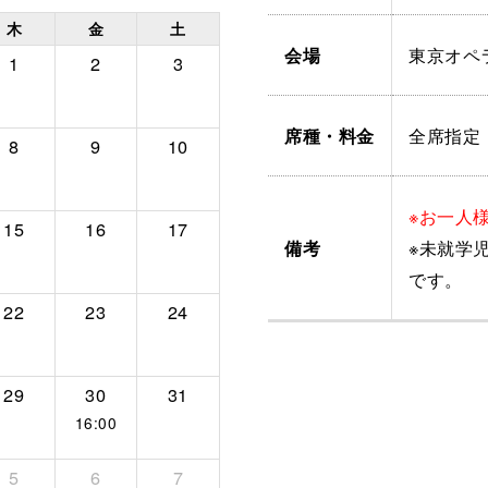
木
金
土
東京オペ
会場
1
2
3
全席指定
席種・料金
8
9
10
※お一人
15
16
17
※未就学
備考
です。
22
23
24
29
30
31
16:00
5
6
7