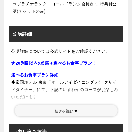
⇒プラチナランク・ゴールドランク会員さま 特典付公
演(チケットのみ)
公演詳細
公演詳細については
公式サイト
をご確認ください。
★20列目以内のS席＋選べるお食事プラン！
選べるお食事プラン詳細
◆帝国ホテル 東京「オールデイダイニング パークサイ
ドダイナー」にて、下記のいずれかのコースがお楽しみ
いただけます！
※
「オールデイダイニング パークサイドダイナー」
の詳
続きを読む
細は
こちら
①ケーキセット （14:00〜19:30）
②パンケーキセット（14:00〜19:30）
お申し込み方法