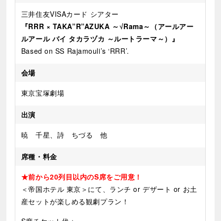
三井住友VISAカード シアター
『RRR × TAKA”R”AZUKA ～√Rama～（アールアー
ルアール バイ タカラヅカ ～ルートラーマ～）』
Based on SS Rajamouli’s ‘RRR’.
会場
東京宝塚劇場
出演
暁 千星、詩 ちづる 他
席種・料金
★前から20列目以内のS席をご用意！
＜帝国ホテル 東京＞にて、ランチ or デザート
or お土
産セット
が楽しめる観劇プラン！
S席チケット代＋