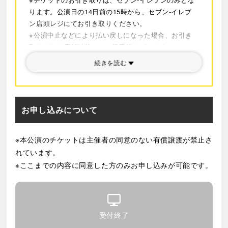
※抽選時に有効期限内のクレジットカードでお申し込み
◆帝国ホテル 東京
「ブフェレストラン インペリアルバ
ります。公演日の14日前の15時から、セブン-イレブ
ください。また、決済ができない場合は落選となりま
ン店頭レジにてお引き取りください。
イキング サール」にて、ランチブフェをお楽しみいただ
す。
※公演中止などにより払い戻しになった場合、お引き
けます！
※応募締切日・抽選結果通知日が急遽変更になる場合が
取りされた店舗以外では一切手続きができませんので
※「ブフェレストラン インペリアルバイキング サール」
ございます。あらかじめご了承願います。
ご注意ください。
の詳細は
こちら
続きを読む
※弊社において重複および対象外カードでのお申し込
④ランチブフェ （11:00入店～12:30※90分利用）
みと判断した場合、落選とさせていただきます。 前記
※12/2(水)13:30公演のみ対象
の判断がつきかねる場合で、重複で当選になった場合
※お食事券の有効期限は
当日、観劇前のみ
となりま
においてもキャンセルはできません。
お申し込みについて
す。
※本企画の内容は変更になる場合がございます。あら
かじめご了承ください。
◆
帝国ホテル 東京「
ランデブーラウンジ」にて、下記の
※本公演のチケットは主催者の同意のない有償譲渡が禁止さ
※本企画では、食物アレルギーに対応したメニューの
いずれかのコースをお楽しみいただけます！
れています。
対応は原則行っておりません。ご飲食に関しまして
※
「
ランデブーラウンジ」の詳細は
こちら
は、お客さまご自身の体調などもご考慮の上、お客さ
※ここまでの内容に同意した方のみお申し込みが可能です。
⑤選べる喫茶セット （11:00～22:00）
まご自身がご判断をお願いいたします。
サンドイッチは下記メニューより1品お選びいただけ
※当選のお問い合わせはご遠慮ください。
ます。
※お申し込みは会員ご本人さまに限らせていただきま
・アメリカンクラブハウスサンド
す。当日、本人確認させていただく場合がございます
受付終了
・スモークサーモン＆ポテトサンドイッチ
のでご注意ください。