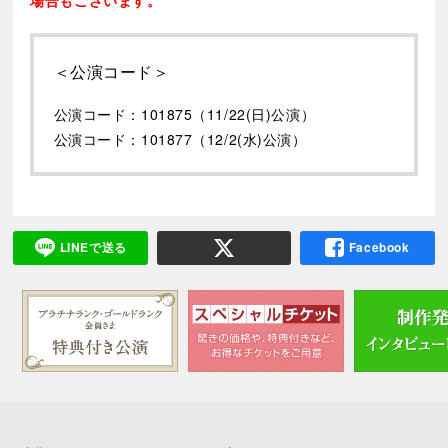
⑦
帝国ホテルお土産セット
※帝国ホテル 東京「ガルガンチュワ」営業時間内にお
引換えください。（営業時間・引換場所等は引換券でご
＜公演コード＞
確認ください。）
※お土産券の有効期限は
当日中
となります。
公演コード：101875（11/22(日)公演）
※お土産セットの内容は下記になります。
公演コード：101877（12/2(水)公演）
鴨のコンフィ×１、十勝牛ビーフカレー×２、オリジ
ナルリーフティーバッグ×１
※内容は変更となる場合がございます。
＜選べるお食事プラン共通のご注意＞
LINEで送る
Facebook
※お食事券
およびお土産券
はお一人様につき、1枚となり
ます。
※コンビニで観劇チケットお引き取りの際、お食事券も
あわせてお引き取りください。