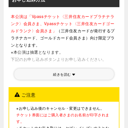
③
4種類から選べるランチセット （11:00〜17:00）
メインディッシュは下記メニューより1品お選びいた
だけます。
本公演は「Vpassチケット〈三井住友カードプラチナラ
・ビーフカレー
ンク〉会員さま、Vpassチケット〈三井住友カードゴー
・野菜カレー
ルドランク〉会員さま」
（三井住友カードが発行するプ
・アメリカンクラブハウスサンド
ラチナカード、ゴールドカード会員さま）向け限定プラ
・オムライスとハッシュドビーフ
ンとなります。
サラダ
※本公演は抽選となります。
バニラアイスクリーム
下記のお申し込みボタンよりお申し込みください。
コーヒーまたは紅茶
※お申し込み内容は、抽選予約申し込み受付完了メール
※お食事券の有効期限は公演日から3カ月となります。
にてご確認ください。
続きを読む
※13:30公演観劇のお客さまで、公演当日に③4種類か
※お申し込み内容および結果は、会員マイページからご
ら選べるランチセットをご希望の場合は、観劇前にご利
覧いただくことができます。
ご注意
用ください。
【応募締切】
※混雑時はお席へのご案内に1時間程度のお時間がかか
7/2(木)17:00まで
※お申し込み後のキャンセル・変更はできません。
る場合がございます。
【抽選結果通知】
チケット券面にはご購入者さまのお名前が印字されま
お時間に余裕を持ってお越しいただけますようお願
抽選予約完了メールにてご確認ください。
す。
いいたします。
※チケットのお引き取りは、セブン-イレブンのみとな