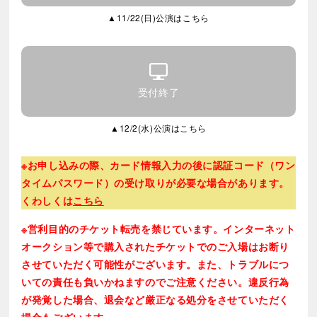
※三井住友カードエグゼクティブ会員さまはお申し込
・ミックスサンドイッチ
▲11/22(日)公演はこちら
みいただけません。
帝国ホテル特製ケーキ
※最新の情報については
公式サイト
をご確認くださ
コーヒーまたは紅茶
い。
※お食事券の有効期限は公演日から3カ月となります。
※混雑時はお席へのご案内に1時間程度のお時間がかか
受付終了
る場合がございます。
お時間に余裕を持ってお越しいただけますようお願
▲12/2(水)公演はこちら
いいたします。
⑥アフタヌーンティーセット
※お申し込みの際、カード情報入力の後に認証コード（ワン
・11:00公演…14:00～16:00
タイムパスワード）の受け取りが必要な場合があります。
・13:30公演…(観劇前)11:30～13:30、(観劇後)17:00
くわしくは
こちら
～19:00
※お食事券の有効期限は
当日中
となります。
※営利目的のチケット転売を禁じています。インターネット
※上記から利用時間をお選びください。
オークション等で購入されたチケットでのご入場はお断り
させていただく可能性がございます。また、トラブルにつ
◆帝国ホテル 東京「ガルガンチュワ」にて、お土産セッ
いての責任も負いかねますのでご注意ください。違反行為
トをお渡しいたします！
が発覚した場合、退会など厳正なる処分をさせていただく
※
「ガルガンチュワ」
の詳細は
こちら
場合もございます。